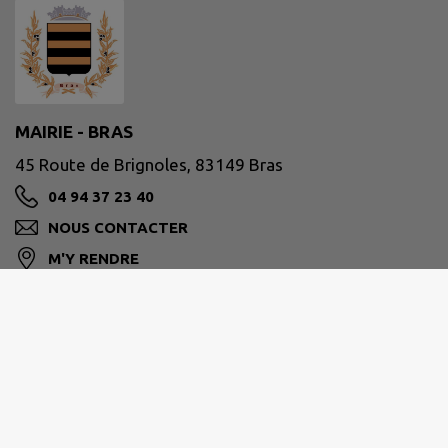
MAIRIE - BRAS
45 Route de Brignoles, 83149 Bras
04 94 37 23 40
NOUS CONTACTER
M'Y RENDRE
www.mairie-bras.fr
Horaires de votre mairie