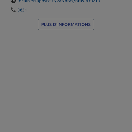
localiser.laposte.fr/var/bras/bras-830210
3631
PLUS D'INFORMATIONS