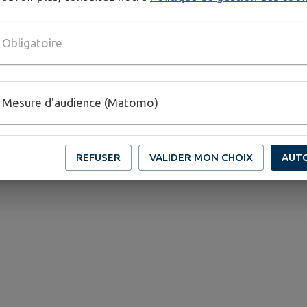
Bureau de Poste
Obligatoire
Mesure d'audience (Matomo)
<
1
2
...
7
REFUSER
VALIDER MON CHOIX
AUT