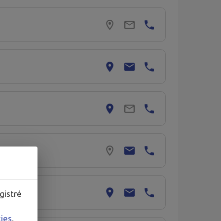
gistré
kies
.