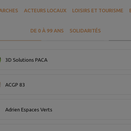
ARCHES
ACTEURS LOCAUX
LOISIRS ET TOURISME
DE 0 À 99 ANS
SOLIDARITÉS
Recherch
A COMMUNE
AUX ALENTOURS
FILTRE ACTIF
 20 commerce sur 137 affichées sur cette page.
3D Solutions PACA
ACGP 83
Adrien Espaces Verts