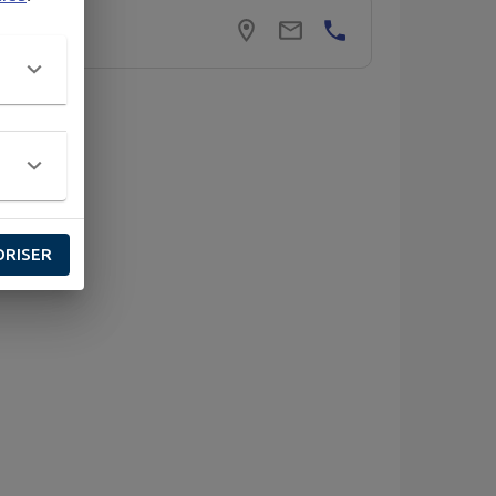
>
ORISER