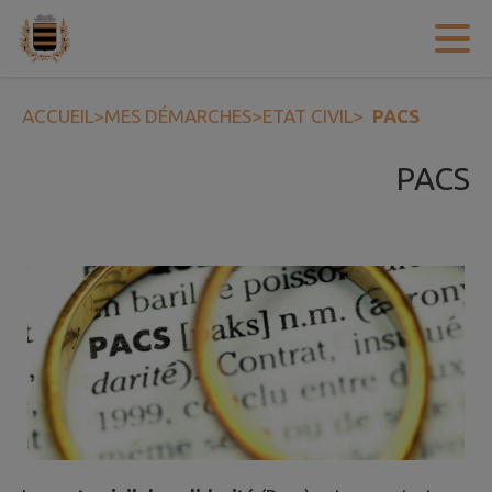
Contenu
Menu
Recherche
Pied de page
ACCUEIL
>
MES DÉMARCHES
>
ETAT CIVIL
>
PACS
PACS