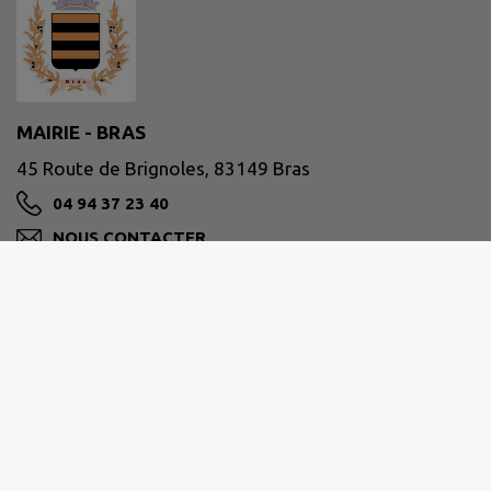
MAIRIE - BRAS
45 Route de Brignoles, 83149 Bras
04 94 37 23 40
NOUS CONTACTER
M'Y RENDRE
www.mairie-bras.fr
Horaires de votre mairie
Du lundi au vendredi >