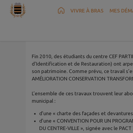
Contenu
Menu
Recherche
Pied de page
VIVRE À BRAS
MES DÉM
La charte des façades et devanture
Fin 2010, des étudiants du centre CEF PARTIR
d'Identification et de Restauration) ont arpe
son patrimoine. Comme prévu, ce travail s’
AMÉLIORATION CONSERVATION TRANSFORMA
L’ensemble de ces travaux trouvent leur abo
municipal :
d’une « charte des façades et devantures
d’une « CONVENTION POUR UN PROGRA
DU CENTRE-VILLE », signée avec le PACT 