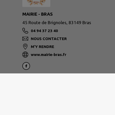
MAIRIE - BRAS
45 Route de Brignoles, 83149 Bras
04 94 37 23 40
NOUS CONTACTER
M'Y RENDRE
www.mairie-bras.fr