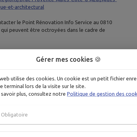
ue-et-architectural
tacter le Point Rénovation Info Service au 0810
s qui peuvent être octroyées dans le cadre de
uver des solutions pour améliorer votre habitat,
Gérer mes cookies 🍪
http://maisons-paysannes.org/restaurer-et-
r
,
enertech.fr
,
institut-negawatt.com
.
web utilise des cookies. Un cookie est un petit fichier enre
e terminal lors de la visite sur le site.
 savoir plus, consultez notre
Politique de gestion des coo
Obligatoire