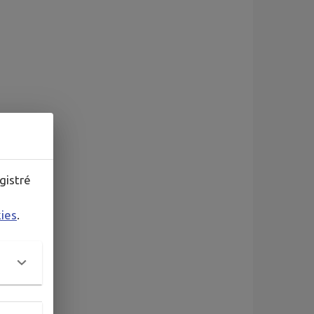
gistré
kies
.