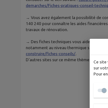
demarches/Fiches-pratiques-conseil-techniq
→ Vous avez également la possibilité de con
140 240 pour connaître les aides financière
travaux de rénovation.
→ Des fiches techniques vous aideront à tro
notamment au niveau thermique sur ce lien
construire/fiches-conseils/
.
D'autres sites sur ce même thème :
ademe.f
Ce site 
sur votr
Pour en