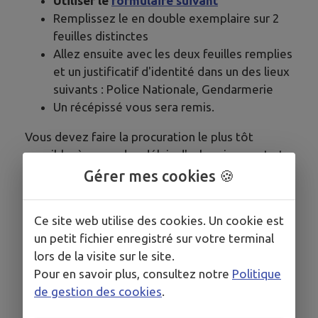
Utiliser le
formulaire suivant
Remplissez le en double exemplaire sur 2
feuilles distinctes
Allez ensuite avec les deux feuilles remplies
et un justificatif d'identité dans un des lieux
suivants : Police Nationale, Gendarmerie
Un récépissé vous sera remis.
Vous devez faire la procuration le plus tôt
possible, à cause des délais d'acheminement et
de traitement de la procuration.
Gérer mes cookies 🍪
Ce site web utilise des cookies. Un cookie est
un petit fichier enregistré sur votre terminal
lors de la visite sur le site.
Pour en savoir plus, consultez notre
Politique
de gestion des cookies
.