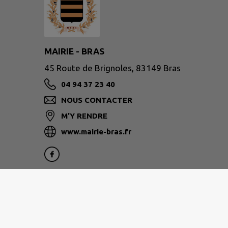
MAIRIE - BRAS
45 Route de Brignoles, 83149 Bras
04 94 37 23 40
NOUS CONTACTER
M'Y RENDRE
www.mairie-bras.fr