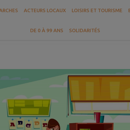
ARCHES
ACTEURS LOCAUX
LOISIRS ET TOURISME
Crèche Les Gribouilles
DE 0 À 99 ANS
SOLIDARITÉS