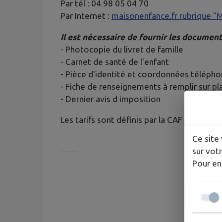
Par tél : 04 98 05 04 70
Par Internet :
maisonenfance.fr rubrique "Mo
Il est nécessaire de fournir les document
- Photocopie du livret de famille
- Carnet de santé de l'enfant
- Pièce d'identité et coordonnées télépho
- Fiche de renseignements à remplir sur pl
- Dernier avis d imposition
Les tarifs sont définis par la CAF en foncti
Ce site 
sur votr
Pour en