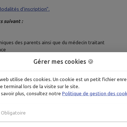
dalités d'inscription".
s suivant :
niques des parents ainsi que du médecin traitant
ace
Gérer mes cookies 🍪
on de votre coefficient familial.
web utilise des cookies. Un cookie est un petit fichier enre
e terminal lors de la visite sur le site.
 savoir plus, consultez notre
Politique de gestion des coo
PLUS D'INFORMATIONS ICI
Obligatoire