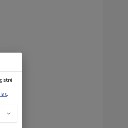
gistré
kies
.