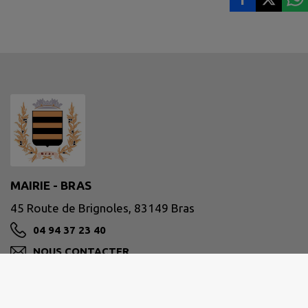
MAIRIE - BRAS
45 Route de Brignoles, 83149 Bras
04 94 37 23 40
NOUS CONTACTER
M'Y RENDRE
www.mairie-bras.fr