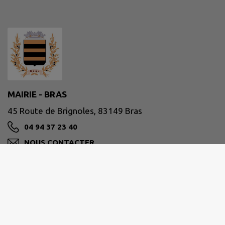
MAIRIE - BRAS
45 Route de Brignoles, 83149 Bras
04 94 37 23 40
NOUS CONTACTER
M'Y RENDRE
www.mairie-bras.fr