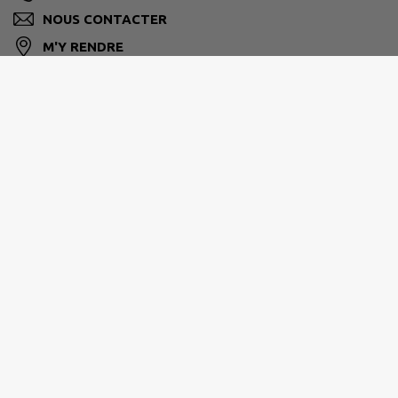
NOUS CONTACTER
M'Y RENDRE
www.mairie-bras.fr
Horaires de votre mairie
Du lundi au vendredi >
08:30 - 12:00 / 13:30 - 16:00
Contactez-nous via notre formulaire de contact