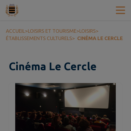
Contenu
Menu
Recherche
Pied de page
ACCUEIL
>
LOISIRS ET TOURISME
>
LOISIRS
>
ÉTABLISSEMENTS CULTURELS
>
CINÉMA LE CERCLE
Cinéma Le Cercle