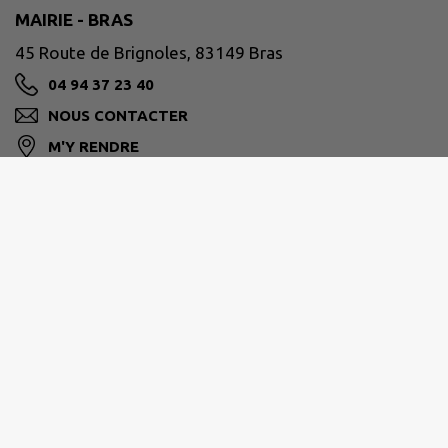
MAIRIE - BRAS
45 Route de Brignoles, 83149 Bras
04 94 37 23 40
NOUS CONTACTER
M'Y RENDRE
www.mairie-bras.fr
Horaires de votre mairie
Du lundi au vendredi >
08:30 - 12:00 / 13:30 - 16:00
Contactez-nous via notre formulaire de contact