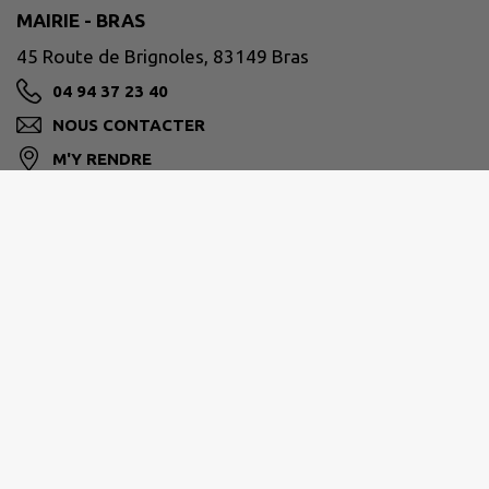
MAIRIE - BRAS
45 Route de Brignoles, 83149 Bras
04 94 37 23 40
NOUS CONTACTER
M'Y RENDRE
www.mairie-bras.fr
Horaires de votre mairie
Du lundi au vendredi >
08:30 - 12:00 / 13:30 - 16:00
Contactez-nous via notre formulaire de contact