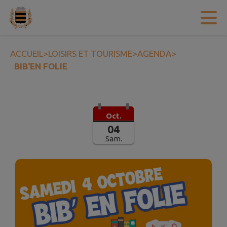
Contenu
Menu
Recherche
Pied de page
ACCUEIL
>
LOISIRS ET TOURISME
>
AGENDA
>
BIB'EN FOLIE
Oct.
04
Sam.