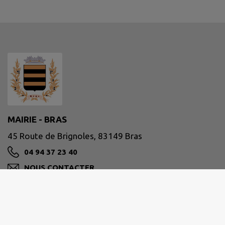
MAIRIE - BRAS
45 Route de Brignoles, 83149 Bras
04 94 37 23 40
NOUS CONTACTER
M'Y RENDRE
www.mairie-bras.fr