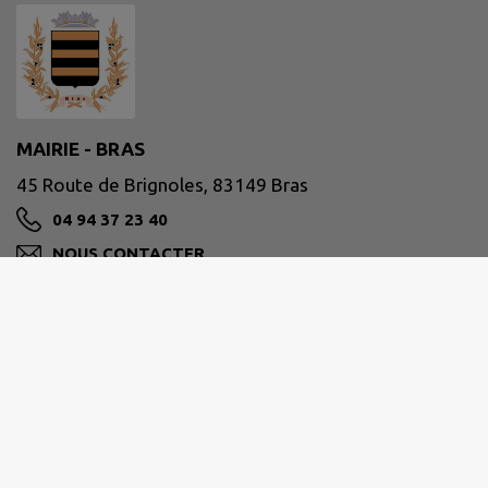
MAIRIE - BRAS
45 Route de Brignoles, 83149 Bras
04 94 37 23 40
NOUS CONTACTER
M'Y RENDRE
www.mairie-bras.fr
Horaires de votre mairie