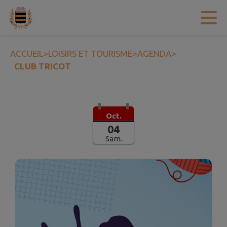
Contenu
Menu
Recherche
Pied de page
ACCUEIL
>
LOISIRS ET TOURISME
>
AGENDA
>
CLUB TRICOT
Oct.
04
Sam.