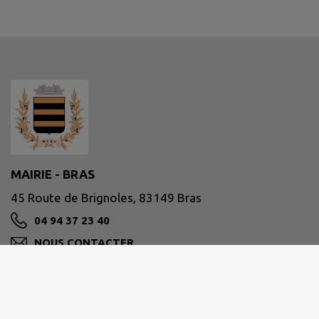
MAIRIE - BRAS
45 Route de Brignoles, 83149 Bras
04 94 37 23 40
NOUS CONTACTER
M'Y RENDRE
www.mairie-bras.fr