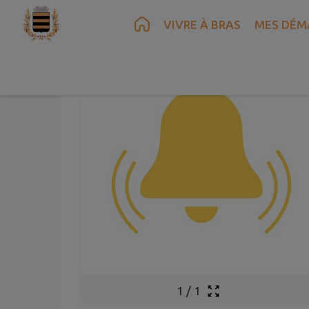
Contenu
Menu
Recherche
Pied de page
VIVRE À BRAS
MES DÉM
1
/
1