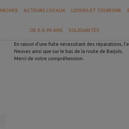
ARCHES
ACTEURS LOCAUX
LOISIRS ET TOURISME
FUITE EAU CHEMIN DES AIRES 
Publié le mercredi 08 juillet 2026 - Bras
DE 0 À 99 ANS
SOLIDARITÉS
En raison d’une fuite nécessitant des réparations, l
Neuves ainsi que sur le bas de la route de Barjols.
Merci de votre compréhension.