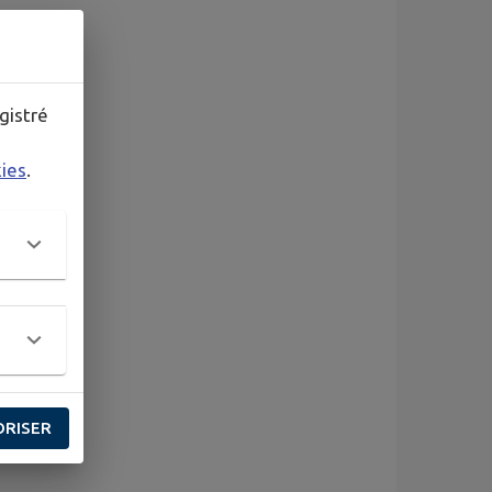
gistré
kies
.
ORISER