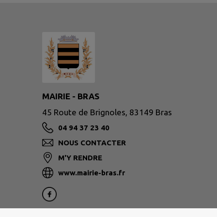
MAIRIE - BRAS
45 Route de Brignoles, 83149 Bras
04 94 37 23 40
NOUS CONTACTER
M'Y RENDRE
www.mairie-bras.fr